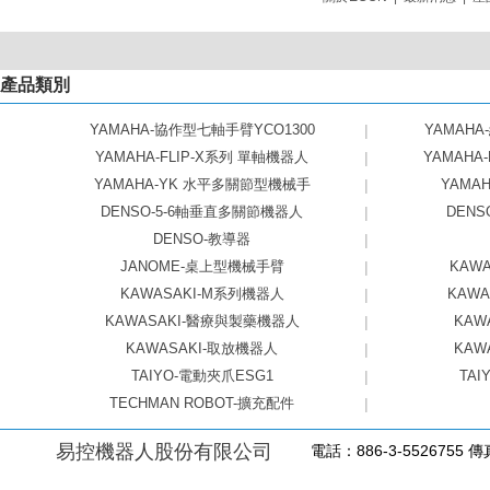
產品類別
YAMAHA-協作型七軸手臂YCO1300
|
YAMAHA
YAMAHA-FLIP-X系列 單軸機器人
|
YAMAHA
YAMAHA-YK 水平多關節型機械手
|
YAMAHA
DENSO-5-6軸垂直多關節機器人
|
DEN
DENSO-教導器
|
JANOME-桌上型機械手臂
|
KAW
KAWASAKI-M系列機器人
|
KAW
KAWASAKI-醫療與製藥機器人
|
KAW
KAWASAKI-取放機器人
|
KAW
TAIYO-電動夾爪ESG1
|
TAI
TECHMAN ROBOT-擴充配件
|
易控機器人股份有限公司
電話：886-3-5526755 傳真