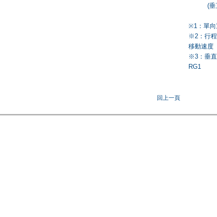
(垂直使用
※1：單
※2：行
移動速度
※3：垂
RG1
回上一頁