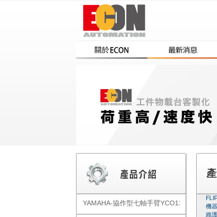
產
FL
YAMAHA-協作型七軸手臂YCO1300
機
維