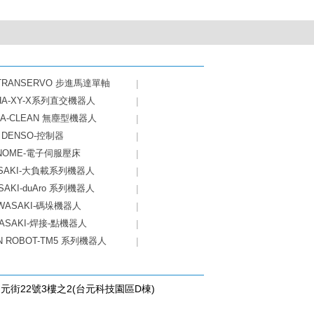
-TRANSERVO 步進馬達單軸
|
HA-XY-X系列直交機器人
|
HA-CLEAN 無塵型機器人
|
DENSO-控制器
|
NOME-電子伺服壓床
|
SAKI-大負載系列機器人
|
SAKI-duAro 系列機器人
|
WASAKI-碼垛機器人
|
ASAKI-焊接-點機器人
|
N ROBOT-TM5 系列機器人
|
台元街22號3樓之2(台元科技園區D棟)