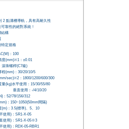
4 列 2 點溝槽導軌，具有高耐久性
極佳可靠性的絕對系統！
聯結構
護
種特定規格
(W)：100
(mm)※1：±0.01
滾珠螺桿(C7級)
(mm)：30/20/10/5
/sec)※2：1800/1200/600/300
(kg)水平使用：15/30/55/80
用：-/4/10/20
：52/78/156/312
m)：150~1050(50mm間隔)
m)：3.5(標準)、5、10
使用)：SR1-X-05
)：SR1-X-05※3
使用)：RDX-05-RBR1