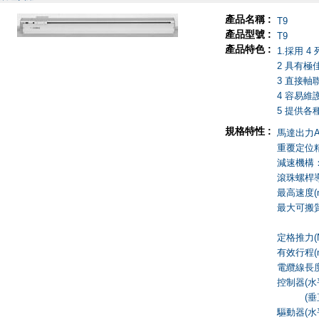
產品名稱 :
T9
產品型號 :
T9
產品特色 :
1.採用 
2 具有
3 直接軸
4 容易維
5 提供各
規格特性 :
馬達出力AC
重覆定位精度
減速機構：
滾珠螺桿導程
最高速度(mm
最大可搬質量
垂直使
定格推力(N)
有效行程(m
電纜線長度(
控制器(水平
(垂直使用
驅動器(水平